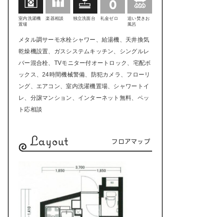
室内洗濯機
楽器相談
独立洗面台
礼金ゼロ
追い焚きお
置場
風呂
メタル調サーモ水栓シャワー、給湯機、天井換気
乾燥機設置、ガスシステムキッチン、シングルレ
バー混合栓、TVモニター付オートロック、宅配ボ
ックス、24時間機械警備、防犯カメラ、フローリ
ング、エアコン、室内洗濯機置場、シャワートイ
レ、分譲マンション、インターネット無料、ペッ
ト応相談
Layout
フロアマップ