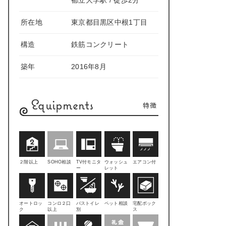
都立大学駅 / 徒歩2分
所在地
東京都目黒区中根1丁目
構造
鉄筋コンクリート
築年
2016年8月
Equipments
特徴
２階以上
SOHO相談
TV付モニタ
ウォッシュ
エアコン付
ー
レット
オートロッ
コンロ２口
バストイレ
ペット相談
宅配ボック
ク
以上
別
ス