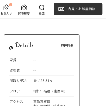
0
内見・お部屋相談
お気入り
閲覧履歴
検索
Details
物件概要
家賃
--
管理費
--
間取り/広さ
1K / 25.31㎡
フロア
3階 / 5階建（南西向）
アクセス
東急東横線