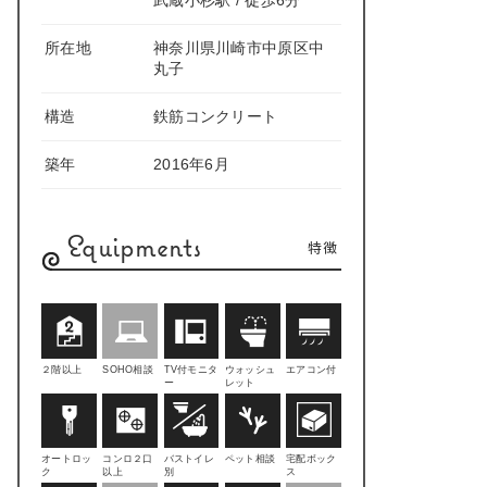
武蔵小杉駅 / 徒歩6分
所在地
神奈川県川崎市中原区中
丸子
構造
鉄筋コンクリート
築年
2016年6月
Equipments
特徴
２階以上
SOHO相談
TV付モニタ
ウォッシュ
エアコン付
ー
レット
オートロッ
コンロ２口
バストイレ
ペット相談
宅配ボック
ク
以上
別
ス