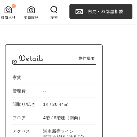
0
内見・お部屋相談
お気入り
閲覧履歴
検索
Details
物件概要
家賃
--
管理費
--
間取り/広さ
1K / 20.44㎡
フロア
4階 / 6階建（南向）
アクセス
湘南新宿ライン