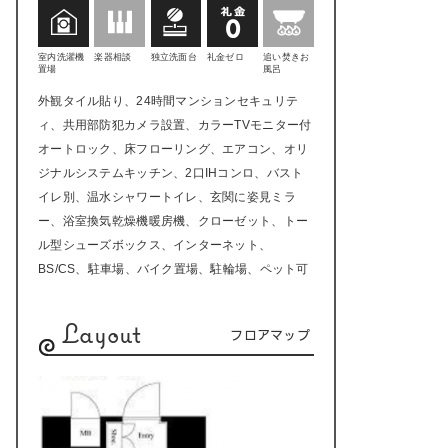
室内洗濯機
楽器相談
独立洗面台
礼金ゼロ
追い焚きお
置場
風呂
外観タイル貼り、24時間マンションセキュリテ
ィ、共用部防犯カメラ設置、カラーTVモニター付
オートロック、床フローリング、エアコン、オリ
ジナルシステムキッチン、2口IHコンロ、バスト
イレ別、温水シャワートイレ、玄関に姿見ミラ
ー、浴室換気乾燥機暖房機、クローゼット、トー
ル型シューズボックス、インターネット、
BS/CS、駐車場、バイク置場、駐輪場、ペット可
Layout
フロアマップ