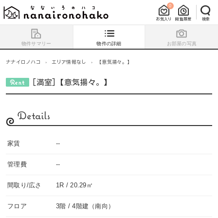
0
お気入り
閲覧履歴
検索
物件サマリー
物件の詳細
お部屋の写真
ナナイロノハコ
›
エリア情報なし
›
【意気揚々。】
[満室]【意気揚々。】
Details
家賃
--
管理費
--
間取り/広さ
1R / 20.29㎡
フロア
3階 / 4階建（南向）