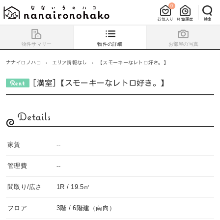
0
お気入り
閲覧履歴
検索
物件サマリー
物件の詳細
お部屋の写真
ナナイロノハコ
›
エリア情報なし
›
【スモーキーなレトロ好き。】
[満室]【スモーキーなレトロ好き。】
Details
家賃
--
管理費
--
間取り/広さ
1R / 19.5㎡
フロア
3階 / 6階建（南向）