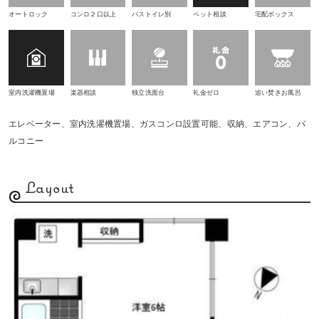
オートロック
コンロ２口以上
バストイレ別
ペット相談
宅配ボックス
室内洗濯機置場
楽器相談
独立洗面台
礼金ゼロ
追い焚きお風呂
エレベーター、室内洗濯機置場、ガスコンロ設置可能、収納、エアコン、バ
ルコニー
Layout