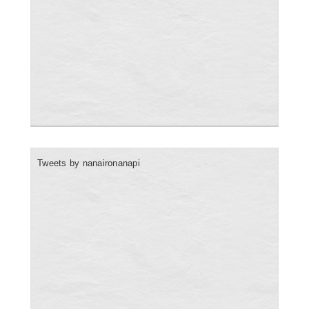
Tweets by nanaironanapi