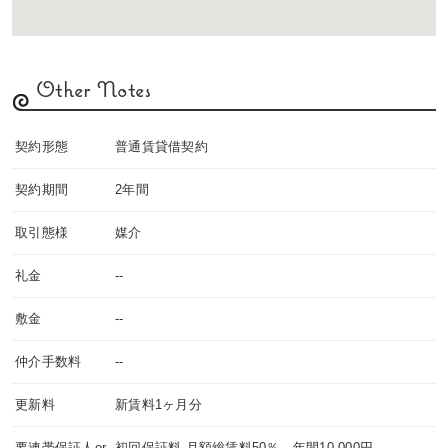
Other Notes
契約形態
普通賃貸借契約
契約期間
2年間
取引態様
媒介
礼金
--
敷金
--
仲介手数料
--
更新料
新賃料1ヶ月分
要連帯保証人or
初回保証料-月額総賃料50％、年間10,000円