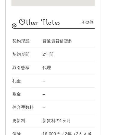
Other Notes
その他
契約形態
普通賃貸借契約
契約期間
2年間
取引態様
代理
礼金
--
敷金
--
仲介手数料
--
更新料
新賃料の1ヶ月
保険
16,000円／2年（2人入居