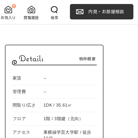
0
内見・お部屋相談
お気入り
閲覧履歴
検索
Details
物件概要
家賃
--
管理費
--
間取り/広さ
1DK / 35.61㎡
フロア
1階 / 3階建（北向）
アクセス
東横線学芸大学駅 / 徒歩