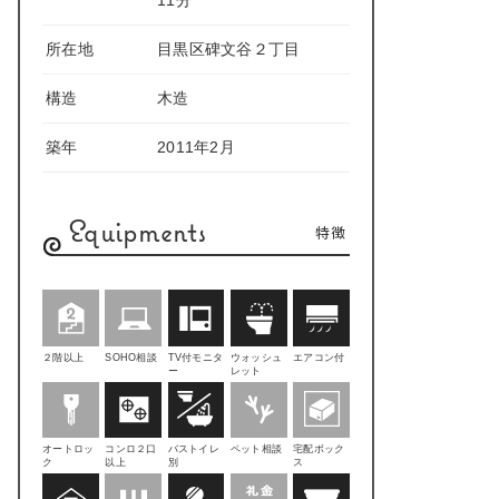
11分
所在地
目黒区碑文谷２丁目
構造
木造
築年
2011年2月
Equipments
特徴
２階以上
SOHO相談
TV付モニタ
ウォッシュ
エアコン付
ー
レット
オートロッ
コンロ２口
バストイレ
ペット相談
宅配ボック
ク
以上
別
ス