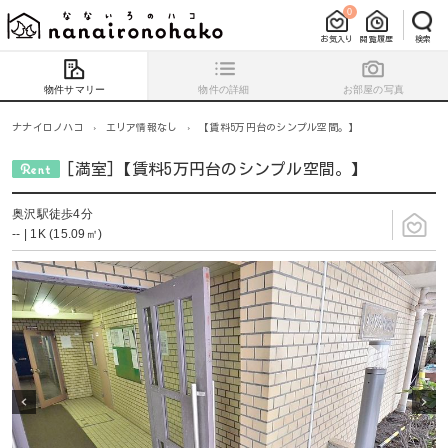
0
お気入り
閲覧履歴
検索
物件サマリー
物件の詳細
お部屋の写真
ナナイロノハコ
›
エリア情報なし
›
【賃料5万円台のシンプル空間。】
[満室]【賃料5万円台のシンプル空間。】
奥沢駅徒歩4分
-- | 1K (15.09㎡)