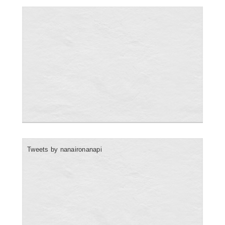
Tweets by nanaironanapi