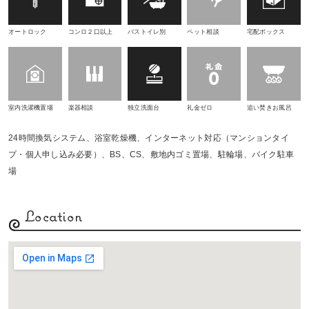
オートロック
コンロ２口以上
バストイレ別
ペット相談
宅配ボックス
室内洗濯機置場
楽器相談
独立洗面台
礼金ゼロ
追い焚きお風呂
24時間換気システム、浴室乾燥機、インターネット対応（マンションタイ
プ・個人申し込み必要）、BS、CS、敷地内ゴミ置場、駐輪場、バイク駐車
場
Location