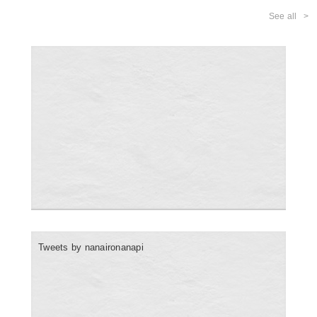
See all
Tweets by nanaironanapi