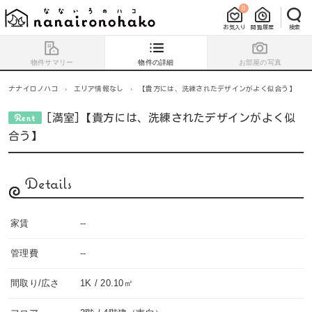
0
お気入り
閲覧履歴
検索
物件サマリー
物件の詳細
お部屋の写真
ナナイロノハコ
›
エリア情報なし
›
【貴方には、洗練されたデザインがよく似合う】
[満室]【貴方には、洗練されたデザインがよく似
合う】
Details
家賃
--
管理費
--
間取り/広さ
1K / 20.10㎡