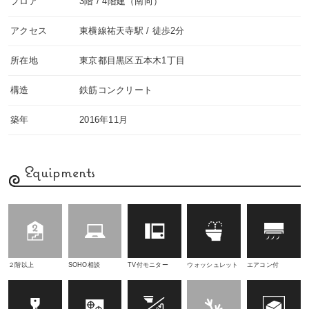
フロア
3階 / 4階建（南向）
アクセス
東横線祐天寺駅 / 徒歩2分
所在地
東京都目黒区五本木1丁目
構造
鉄筋コンクリート
築年
2016年11月
Equipments
２階以上
SOHO相談
TV付モニター
ウォッシュレット
エアコン付