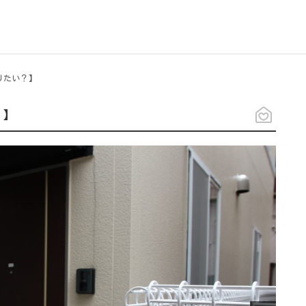
りたい？】
？】