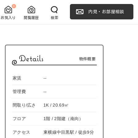
0
内見・お部屋相談
お気入り
閲覧履歴
検索
Details
物件概要
家賃
--
管理費
--
間取り/広さ
1K / 20.69㎡
フロア
1階 / 2階建（南向）
アクセス
東横線中目黒駅 / 徒歩9分