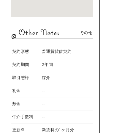
Other Notes
その他
契約形態
普通賃貸借契約
契約期間
2年間
取引態様
媒介
礼金
--
敷金
--
仲介手数料
--
更新料
新賃料の1ヶ月分