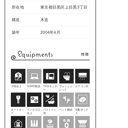
所在地
東京都目黒区上目黒3丁目
構造
木造
築年
2004年4月
Equipments
特徴
２階以上
SOHO相談
TV付モニタ
ウォッシュ
エアコン付
ー
レット
オートロッ
コンロ２口
バストイレ
ペット相談
宅配ボック
ク
以上
別
ス