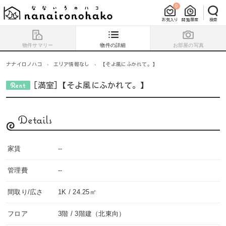
0
お気入り
閲覧履歴
検索
物件サマリー
物件の詳細
お部屋の写真
ナナイロノハコ
›
エリア情報なし
›
【そよ風にふかれて。】
[満室]【そよ風にふかれて。】
Details
家賃
--
管理費
--
間取り/広さ
1K / 24.25㎡
フロア
3階 / 3階建（北東向）