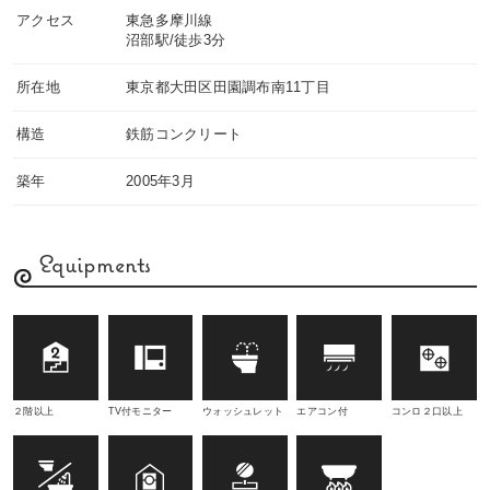
アクセス
東急多摩川線
沼部駅/徒歩3分
所在地
東京都大田区田園調布南11丁目
構造
鉄筋コンクリート
築年
2005年3月
Equipments
２階以上
TV付モニター
ウォッシュレット
エアコン付
コンロ２口以上