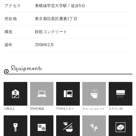
アクセス
東横線学芸大学駅 / 徒歩5分
所在地
東京都目黒区鷹番1丁目
構造
鉄筋コンクリート
築年
2006年2月
Equipments
２階以上
SOHO相談
TV付モニター
ウォッシュレット
エアコン付