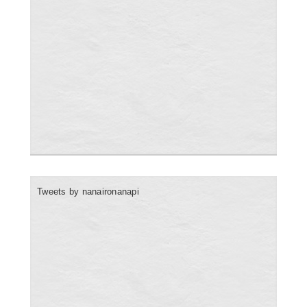
Tweets by nanaironanapi