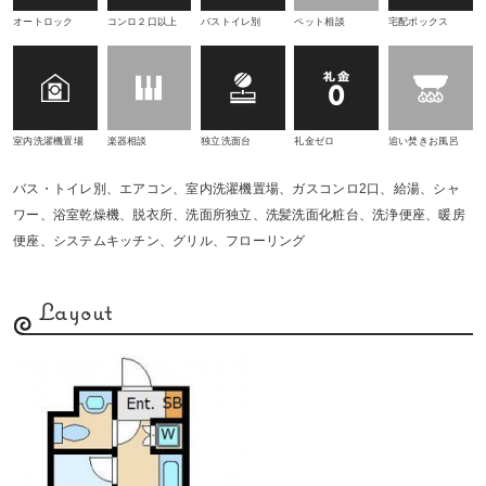
オートロック
コンロ２口以上
バストイレ別
ペット相談
宅配ボックス
室内洗濯機置場
楽器相談
独立洗面台
礼金ゼロ
追い焚きお風呂
バス・トイレ別、エアコン、室内洗濯機置場、ガスコンロ2口、給湯、シャ
ワー、浴室乾燥機、脱衣所、洗面所独立、洗髪洗面化粧台、洗浄便座、暖房
便座、システムキッチン、グリル、フローリング
Layout