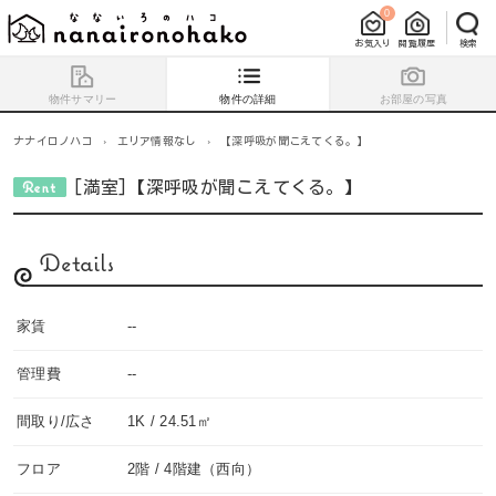
0
お気入り
閲覧履歴
検索
物件サマリー
物件の詳細
お部屋の写真
ナナイロノハコ
›
エリア情報なし
›
【深呼吸が聞こえてくる。】
[満室]【深呼吸が聞こえてくる。】
Details
家賃
--
管理費
--
間取り/広さ
1K / 24.51㎡
フロア
2階 / 4階建（西向）