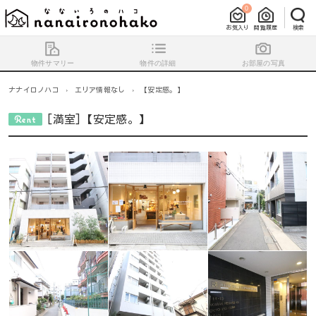
0
お気入り
閲覧履歴
検索
物件サマリー
物件の詳細
お部屋の写真
ナナイロノハコ
›
エリア情報なし
›
【安定感。】
[満室]【安定感。】