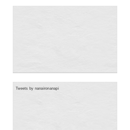
Tweets by nanaironanapi