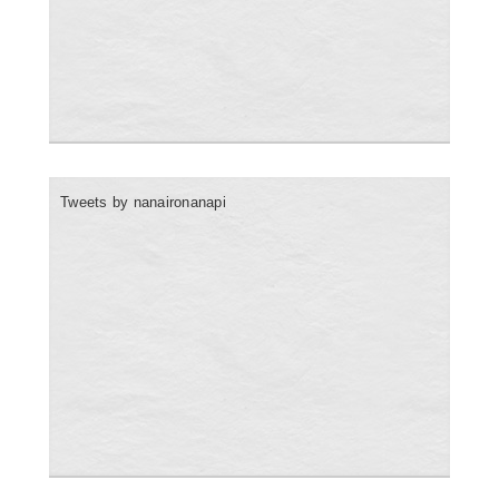
Tweets by nanaironanapi