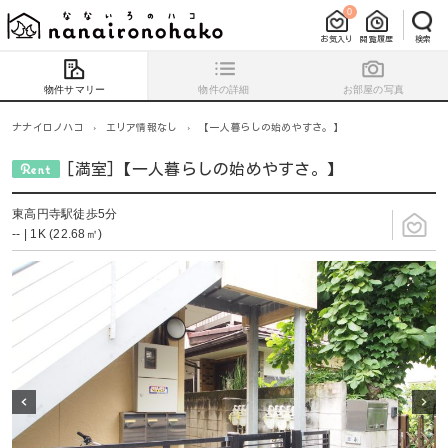
0
お気入り
閲覧履歴
検索
物件サマリー
物件の詳細
お部屋の写真
ナナイロノハコ
›
エリア情報なし
›
【一人暮らしの始めやすさ。】
[満室]【一人暮らしの始めやすさ。】
東高円寺駅徒歩5分
-- | 1K (22.68㎡)