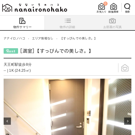
0
お気入り
閲覧履歴
検索
物件サマリー
物件の詳細
お部屋の写真
ナナイロノハコ
›
エリア情報なし
›
【すっぴんでの美しさ。】
[満室]【すっぴんでの美しさ。】
天王町駅徒歩8分
-- | 1K (24.25㎡)