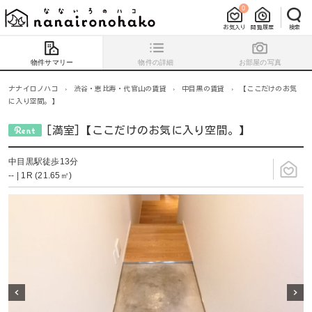
0
お気入り
閲覧履歴
検索
物件サマリー
物件の詳細
お部屋の写真
ナナイロノハコ
›
渋谷・恵比寿・代官山の賃貸
›
中目黒の賃貸
›
【ここだけのお気
に入り空間。】
[満室]【ここだけのお気に入り空間。】
中目黒駅徒歩13分
-- | 1R (21.65㎡)