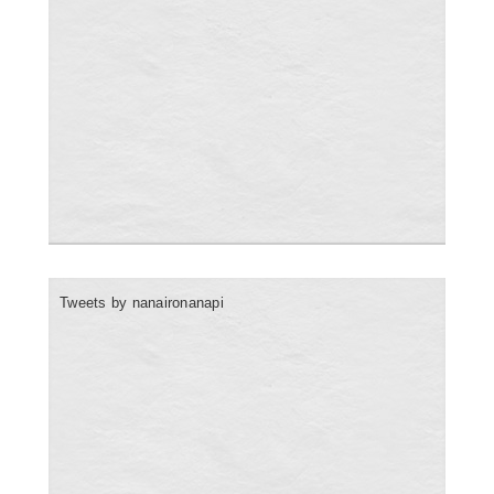
Tweets by nanaironanapi