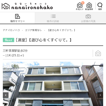
0
お気入り
閲覧履歴
検索
物件サマリー
物件の詳細
お部屋の写真
ナナイロノハコ
›
エリア情報なし
›
【遊び心をくすぐりて。】
[満室]【遊び心をくすぐりて。】
三軒茶屋駅徒歩2分
-- | 1K (25.11㎡)