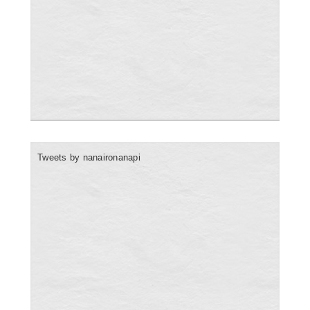
Tweets by nanaironanapi