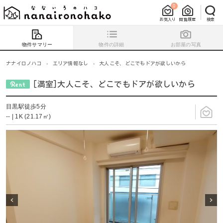
0
お気入り
閲覧履歴
検索
物件サマリー
物件の詳細
お部屋の写真
ナナイロノハコ
›
エリア情報なし
›
大人こそ、どこでもドアが欲しいから
[満室]大人こそ、どこでもドアが欲しいから
目黒駅徒歩5分
-- | 1K (21.17㎡)