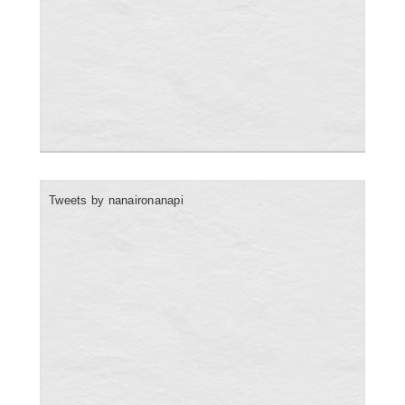
Tweets by nanaironanapi