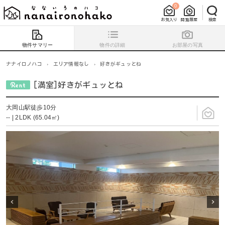
0
お気入り
閲覧履歴
検索
物件サマリー
物件の詳細
お部屋の写真
ナナイロノハコ
›
エリア情報なし
›
好きがギュッとね
[満室]好きがギュッとね
大岡山駅徒歩10分
-- | 2LDK (65.04㎡)