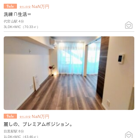
NaN
万円
支払目安
洗練∩生活＝
代官山駅 4分
3LDK+WIC（70.33㎡）
NaN
万円
支払目安
麗しの、プレミアムポジション。
目黒駅駅 8分
1LDK+WIC（43.46㎡）