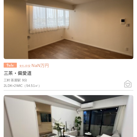
NaN
万円
支払目安
三茶・偏愛道
三軒茶屋駅 9分
2LDK+2WIC（54.51㎡）