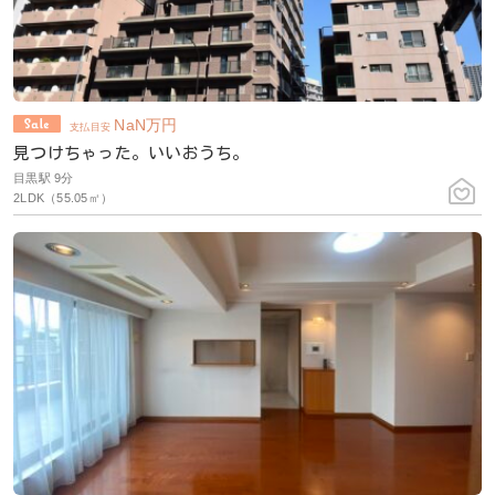
NaN
万円
支払目安
見つけちゃった。いいおうち。
目黒駅 9分
2LDK（55.05㎡）