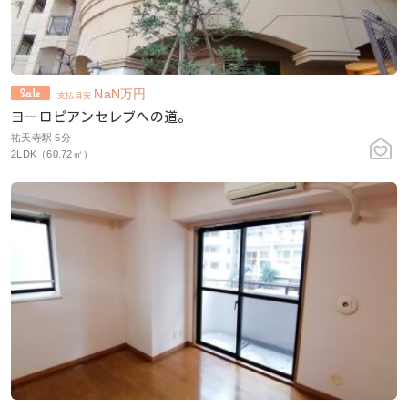
NaN
万円
支払目安
ヨーロピアンセレブへの道。
祐天寺駅 5分
2LDK（60.72㎡）