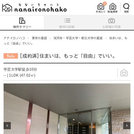
0
お気入り
閲覧履歴
検索
物件サマリー
物件の詳細
お部屋の写真
ナナイロノハコ
›
東京の賃貸
›
祐天寺・学芸大学・都立大学の賃貸
›
住まいは、も
っと「自由」でいい。
[成約済]住まいは、もっと「自由」でいい。
学芸大学駅徒歩10分
-- | 1LDK (47.02㎡)