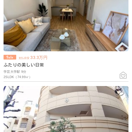
33.3
万円
支払目安
ふたりの美しい日常
学芸大学駅 9分
2SLDK（74.99㎡）