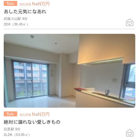
NaN
万円
支払目安
あした元気になあれ
武蔵小山駅 8分
2DK（39.45㎡）
NaN
万円
支払目安
絶対に譲れない愛しきもの
目黒駅 9分
2LDK（53.05㎡）