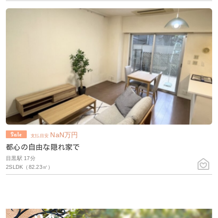
NaN
万円
支払目安
都心の自由な隠れ家で
目黒駅 17分
2SLDK（82.23㎡）