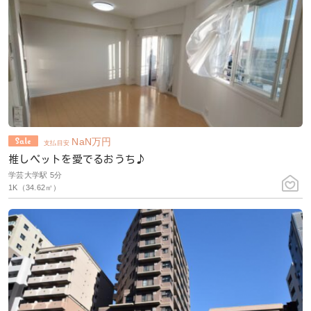
NaN
万円
支払目安
推しペットを愛でるおうち♪
学芸大学駅 5分
1K（34.62㎡）