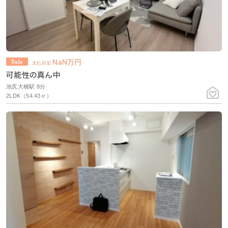
NaN
万円
支払目安
可能性の真ん中
池尻大橋駅 8分
2LDK（54.43㎡）