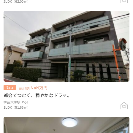
2LDK（62.00㎡）
NaN
万円
支払目安
都会でつむぐ、穏やかなドラマ。
学芸大学駅 15分
1LDK（51.85㎡）