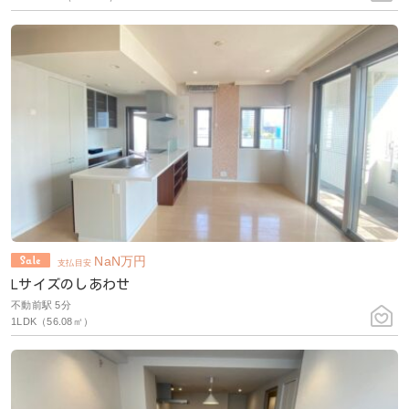
NaN
万円
支払目安
Lサイズのしあわせ
不動前駅 5分
1LDK（56.08㎡）