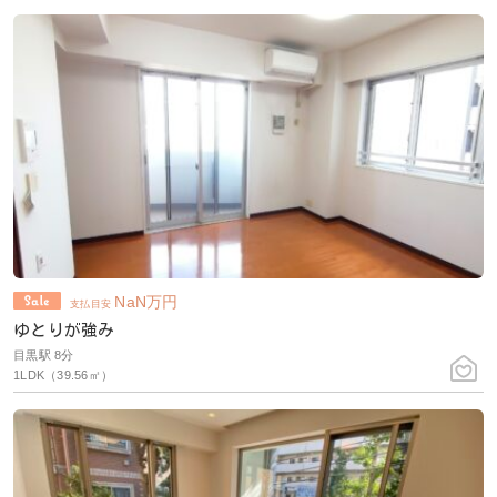
NaN
万円
支払目安
ゆとりが強み
目黒駅 8分
1LDK（39.56㎡）