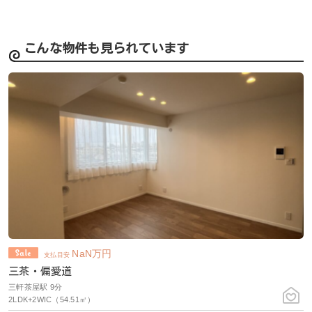
こんな物件も見られています
NaN
万円
支払目安
三茶・偏愛道
三軒茶屋駅 9分
2LDK+2WIC（54.51㎡）