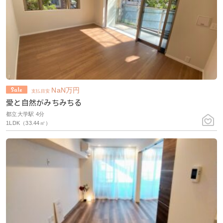
NaN
万円
支払目安
愛と自然がみちみちる
都立大学駅 4分
1LDK（33.44㎡）