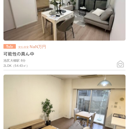
NaN
万円
支払目安
可能性の真ん中
池尻大橋駅 8分
2LDK（54.43㎡）