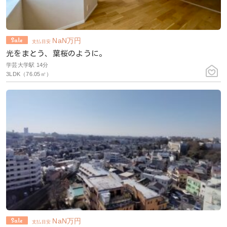
NaN
万円
支払目安
光をまとう、葉桜のように。
学芸大学駅 14分
3LDK（76.05㎡）
NaN
万円
支払目安