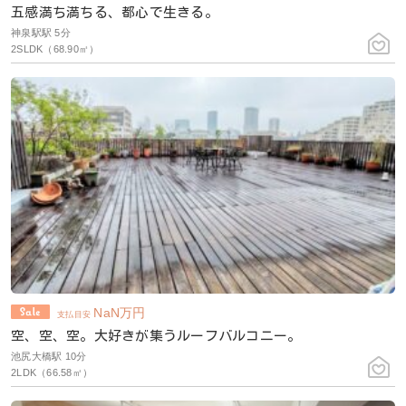
五感満ち満ちる、都心で生きる。
神泉駅駅 5分
2SLDK（68.90㎡）
NaN
万円
支払目安
空、空、空。大好きが集うルーフバルコニー。
池尻大橋駅 10分
2LDK（66.58㎡）