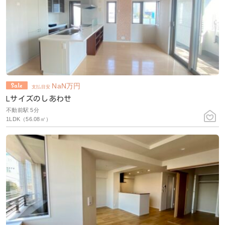
NaN
万円
支払目安
Lサイズのしあわせ
不動前駅 5分
1LDK（56.08㎡）