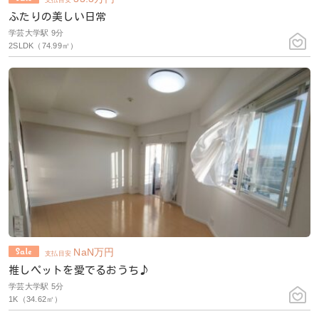
ふたりの美しい日常
学芸大学駅 9分
2SLDK（74.99㎡）
NaN
万円
支払目安
推しペットを愛でるおうち♪
学芸大学駅 5分
1K（34.62㎡）