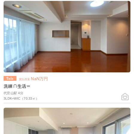
NaN
万円
支払目安
洗練∩生活＝
代官山駅 4分
3LDK+WIC（70.33㎡）