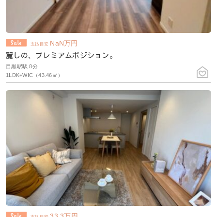
NaN
万円
支払目安
麗しの、プレミアムポジション。
目黒駅駅 8分
1LDK+WIC（43.46㎡）
33.3
万円
支払目安