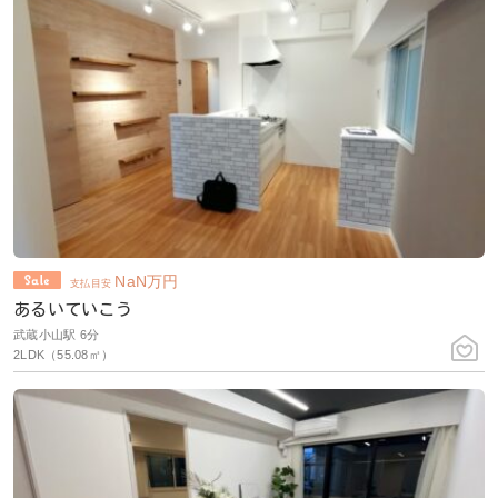
NaN
万円
支払目安
あるいていこう
武蔵小山駅 6分
2LDK（55.08㎡）