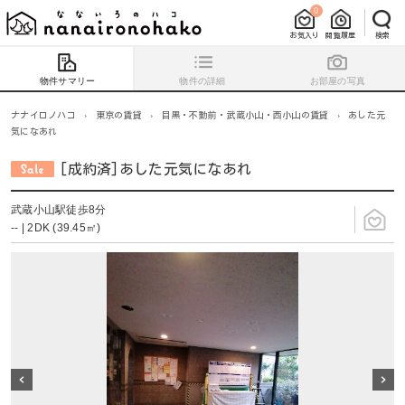
0
お気入り
閲覧履歴
検索
物件サマリー
物件の詳細
お部屋の写真
ナナイロノハコ
›
東京の賃貸
›
目黒・不動前・武蔵小山・西小山の賃貸
›
あした元
気になあれ
[成約済]あした元気になあれ
武蔵小山駅徒歩8分
-- | 2DK (39.45㎡)