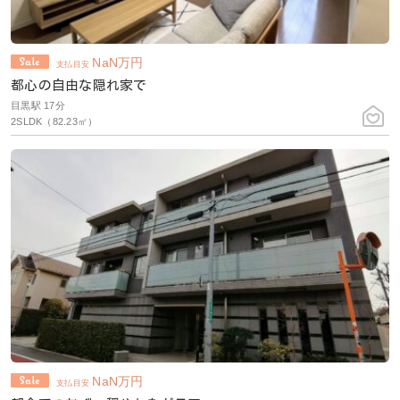
NaN
万円
支払目安
都心の自由な隠れ家で
目黒駅 17分
2SLDK（82.23㎡）
NaN
万円
支払目安